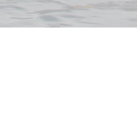
ternet. J’y passe des heures… pour découvrir
LA
n minimum de temps et qui t’inspire durable
ager mes trouvailles
!
ussolés Inspirés
.
pépites, à lire en 5 mn top chrono !
ment la crème de la crème.