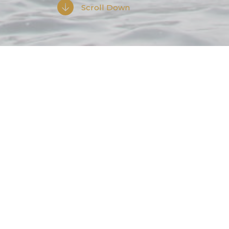
Scroll Down
J’adore chercher du contenu sur in
d
‘apprendre plein de choses en u
Et ce que j’aime encore plus ?
P
art
Du coup, j’ai créé
Le Mail des Débo
Chaque mois, je t’envoie par mail 3 
Pas de spam, pas de blabla. Seule